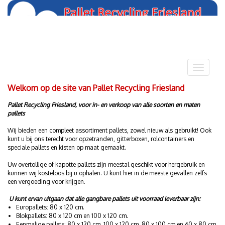
Toggle
navigatio
Welkom op de site van Pallet Recycling Friesland
Pallet Recycling Friesland, voor in- en verkoop van alle soorten en maten
pallets
Wij bieden een compleet assortiment pallets, zowel nieuw als gebruikt! Ook
kunt u bij ons terecht voor opzetranden, gitterboxen, rolcontainers en
speciale pallets en kisten op maat gemaakt.
Uw overtollige of kapotte pallets zijn meestal geschikt voor hergebruik en
kunnen wij kosteloos bij u ophalen. U kunt hier in de meeste gevallen zelfs
een vergoeding voor krijgen.
U kunt ervan uitgaan dat alle gangbare pallets uit voorraad leverbaar zijn:
Europallets: 80 x 120 cm.
Blokpallets: 80 x 120 cm en 100 x 120 cm.
Eenmalige pallets: 80 x 120 cm, 100 x 120 cm, 80 x 100 cm en 60 x 80 cm.